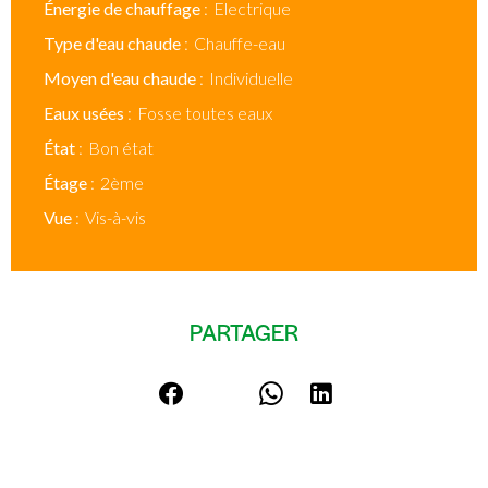
Énergie de chauffage
Electrique
Type d'eau chaude
Chauffe-eau
Moyen d'eau chaude
Individuelle
Eaux usées
Fosse toutes eaux
État
Bon état
Étage
2ème
Vue
Vis-à-vis
PARTAGER