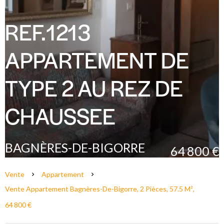
REF.1213
APPARTEMENT DE
TYPE 2 AU REZ DE
CHAUSSEE
BAGNÈRES-DE-BIGORRE
64 800 €
Vente
Appartement
Vente Appartement Bagnères-De-Bigorre, 2 Pièces, 57.5 M²,
64 800 €