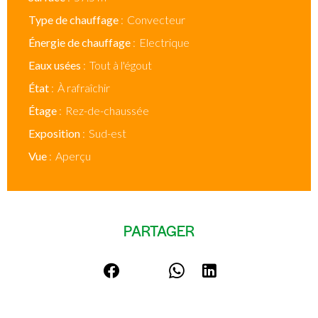
Type de chauffage
Convecteur
Énergie de chauffage
Electrique
Eaux usées
Tout à l'égout
État
À rafraîchir
Étage
Rez-de-chaussée
Exposition
Sud-est
Vue
Aperçu
PARTAGER