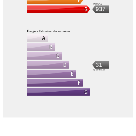
kWh/m².an
937
Énergie - Estimation des émissions
31
kg CO2/m².an