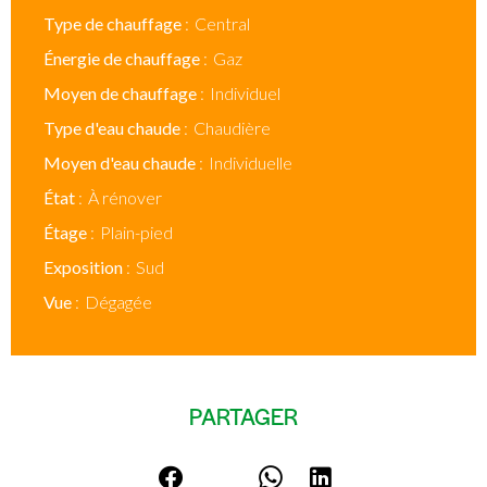
Type de chauffage
Central
Énergie de chauffage
Gaz
Moyen de chauffage
Individuel
Type d'eau chaude
Chaudière
Moyen d'eau chaude
Individuelle
État
À rénover
Étage
Plain-pied
Exposition
Sud
Vue
Dégagée
PARTAGER