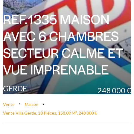
REF.1335 MAISON
AVEC 6 CHAMBRES
SECTEUR CALME ET
VUE IMPRENABLE
GERDE
248 000 €
Vente
Maison
Vente Villa Gerde, 10 Pièces, 158.09 M², 248 000 €