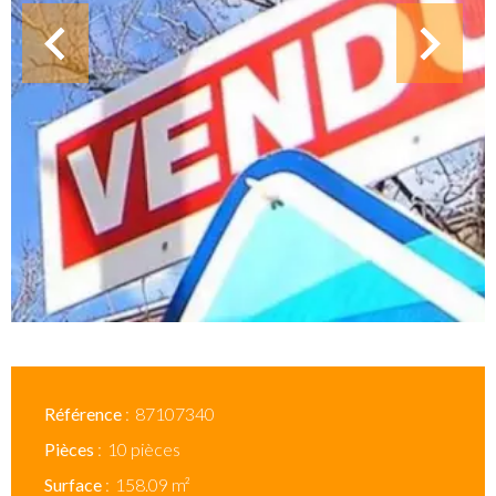
Référence
87107340
Pièces
10 pièces
Surface
158.09 m²